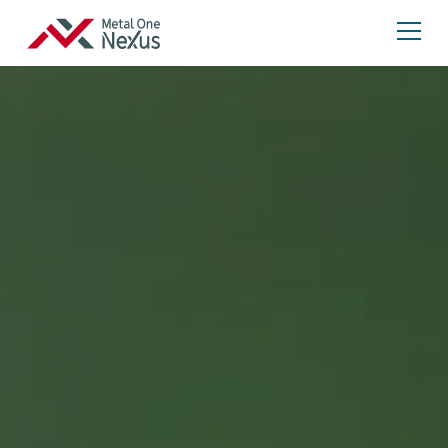
Metal One Nexus
JP
EN
検
索:
会社案内
ごあいさつ
会社概要／役員
企業理念
沿革
組織図