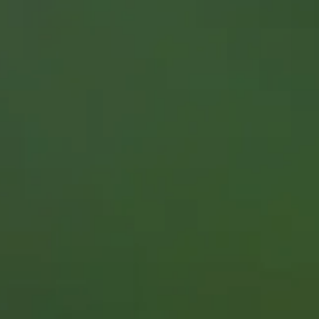
事業案内
機能・特長
取扱製品（特殊鋼製品）
取扱製品（線材／ファスナー）
在庫一覧
加工センター
ネットワーク
国内拠点
海外拠点／NIFAST
サステナビリティ