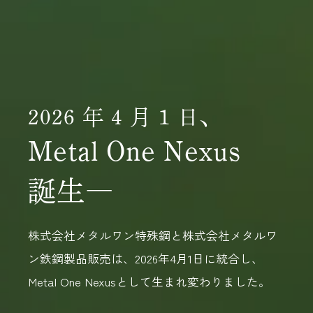
Metal One Nexus のCSR
環境方針
採用情報
2026
年
4
月
1
日、
Metal One Nexus
企業マインド
募集要項
誕生
―
社員インタビュー
株式会社メタルワン特殊鋼と
株式会社メタルワ
サイトのご利用にあたって
ン鉄鋼製品販売は、
2026年4月1日に統合し、
Metal One Nexusとして
生まれ変わりました。